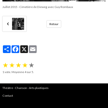
Juillet 2015 - Cimetière de Dieweg avec Guy Rombaux
Retour
Partager
Facebook
X
Email
★
★
★
★
★
1
vote. Moyenne
4
sur 5.
Théâtre
-
Chanson
-
Arts plastiques
Contact