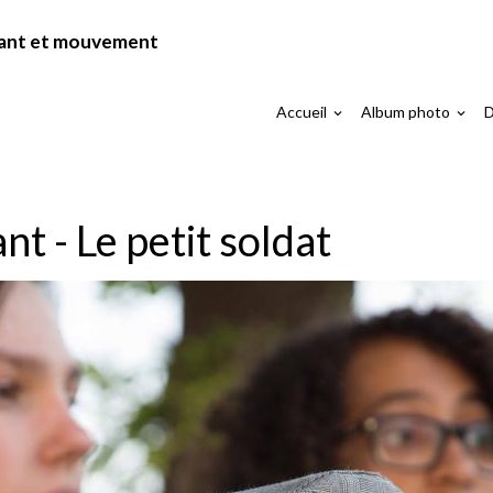
chant et mouvement
Accueil
Album photo
D
Michelet, 150 ans d'autonomie 2014
Spectacle itinérant - Le petit 
nt - Le petit soldat