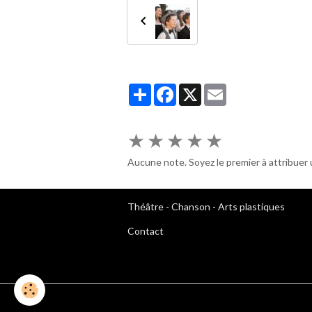
Partager
Facebook
X
Email
★
★
★
★
★
Aucune note. Soyez le premier à attribuer 
Théâtre
-
Chanson
-
Arts plastiques
Contact