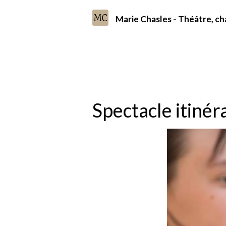
Marie Chasles - Théâtre, 
Accueil
Album photo
Mises en scène
Spectacle itinérant - Le petit soldat
Spectacle itinéra