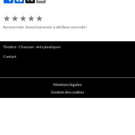
★
★
★
★
★
Aucune note. Soyez le premier à attribuer une note !
Théâtre
-
Chanson
-
Arts plastiques
Contact
Mentions légales
Gestion des cookies