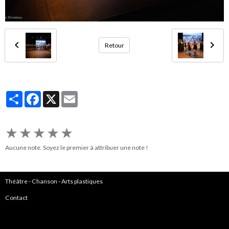
Retour
Partager
Facebook
X
Email
★
★
★
★
★
Aucune note. Soyez le premier à attribuer une note !
Théâtre
-
Chanson
-
Arts plastiques
Contact