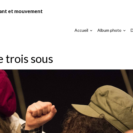
chant et mouvement
Accueil
Album photo
D
L'opéra de trois sous 2019
Photos Opéra de trois sous
 trois sous