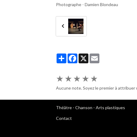
Photographe - Damien Blondeau
Partager
Facebook
X
Email
★
★
★
★
★
Aucune note. Soyez le premier à attribuer 
Théâtre
-
Chanson
-
Arts plastiques
Contact