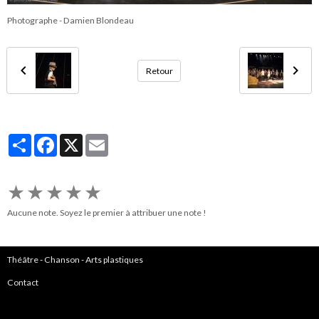
Photographe - Damien Blondeau
Retour
Partager
Facebook
X
Email
★
★
★
★
★
Aucune note. Soyez le premier à attribuer une note !
Théâtre
-
Chanson
-
Arts plastiques
Contact