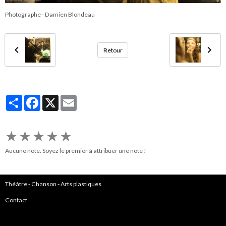
Photographe - Damien Blondeau
Retour
Partager
Facebook
X
Email
★
★
★
★
★
Aucune note. Soyez le premier à attribuer une note !
Théâtre
-
Chanson
-
Arts plastiques
Contact