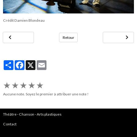
Crédit Damien Blondeau
Retour
Partager
Facebook
X
Email
★
★
★
★
★
Aucune note. Soyez le premier à attribuer une note !
Théâtre
-
Chanson
-
Arts plastiques
Contact