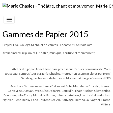
Marie C
Gammes de Papier 2015
Projet PEAC Collège Michelet de Vanves - Théâtre 71 de Malakoff
Atelier interdisciplinaire (Théâtre, musique, écriture et mouvement)
Atelier dirigé par Anne Blondeau, professeur d’éducation musicale, Yves
Rousseau, compositeur et Marie Chasles, metteur en scène assistés par Rémi
Saudray, professeur de lettres et Mounir Lakdar, professeur d’EPS
Avec Lola Barberousse, Laura Betancurt Soto, Madeleine Broudic, Manon
Calvayrac , Assya Cayez, Lise Debarge, Lou Edin, Thaïs Fischer, Clémentine
Fontaine, Julie Foray, Mathilde Gruau, Juliette Lefebvre, Hiynda Makanda, Lisa
Nguyen, Léna Ressy, Léna Reutenauer, Alix Sauvage, Bettina Sauvageot, Emma
Villiers