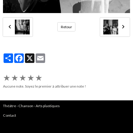
Retour
Partager
Facebook
X
Email
★
★
★
★
★
Aucune note. Soyez le premier à attribuer une note !
Théâtre
-
Chanson
-
Arts plastiques
Contact