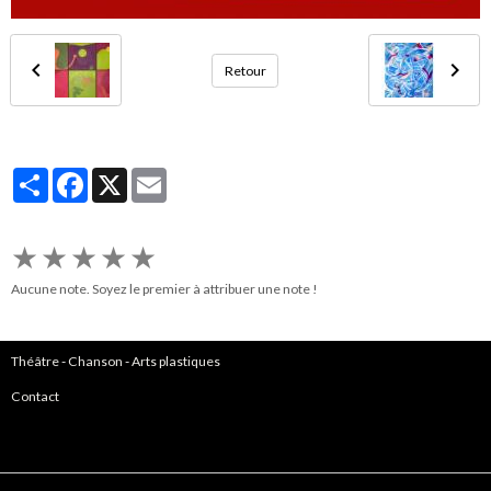
Retour
Partager
Facebook
X
Email
★
★
★
★
★
Aucune note. Soyez le premier à attribuer une note !
Théâtre
-
Chanson
-
Arts plastiques
Contact