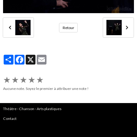
Retour
Partager
Facebook
X
Email
★
★
★
★
★
Aucune note. Soyez le premier à attribuer une note !
Théâtre
-
Chanson
-
Arts plastiques
Contact