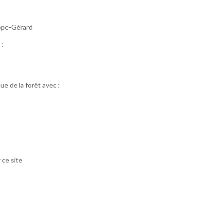
ippe-Gérard
 :
e de la forêt avec :
 ce site